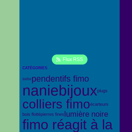
Flux RSS
CATÉGORIES
pendentifs fimo
dalbe
naniebijoux
plugs
colliers fimo
écarteurs
lumière noire
bois flotté
pierres fines
fimo réagit à la