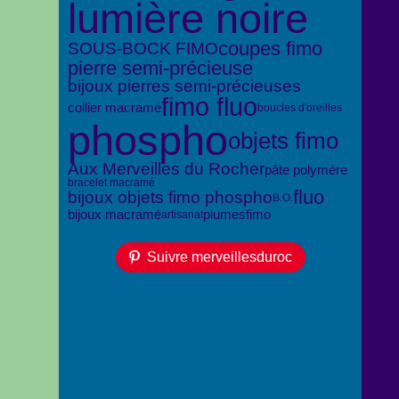
lumière noire
coupes fimo
SOUS-BOCK FIMO
pierre semi-précieuse
bijoux pierres semi-précieuses
fimo fluo
collier macramé
boucles d'oreilles
phospho
objets fimo
Aux Merveilles du Rocher
pâte polymère
bracelet macramé
fluo
bijoux objets fimo phospho
B.O.
bijoux macramé
plumes
fimo
artisanat
Suivre merveillesduroc