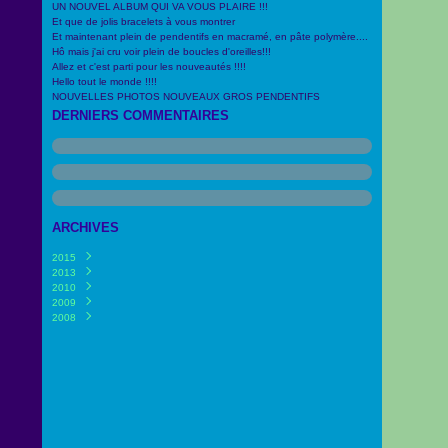
UN NOUVEL ALBUM QUI VA VOUS PLAIRE !!!
Et que de jolis bracelets à vous montrer
Et maintenant plein de pendentifs en macramé, en pâte polymère....
Hô mais j'ai cru voir plein de boucles d'oreilles!!!
Allez et c'est parti pour les nouveautés !!!!
Hello tout le monde !!!!
NOUVELLES PHOTOS NOUVEAUX GROS PENDENTIFS
DERNIERS COMMENTAIRES
ARCHIVES
2015
2013
Juin
(2)
2010
Février
Février
(1)
(6)
2009
Avril
(2)
2008
Mars
Avril
(3)
(5)
Mars
Novembre
(1)
(1)
Février
Octobre
(2)
(8)
Janvier
(7)