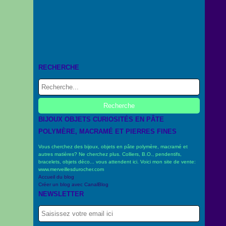
RECHERCHE
BIJOUX OBJETS CURIOSITÉS EN PÂTE
POLYMÈRE, MACRAMÉ ET PIERRES FINES
Vous cherchez des bijoux, objets en pâte polymère, macramé et
autres matières? Ne cherchez plus. Colliers, B.O., pendentifs,
bracelets, objets déco... vous attendent ici. Voici mon site de vente:
www.merveillesdurocher.com
Accueil du blog
Créer un blog avec CanalBlog
NEWSLETTER