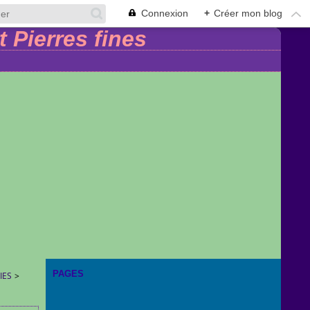
Connexion
+
Créer mon blog
PAGES
IES
>