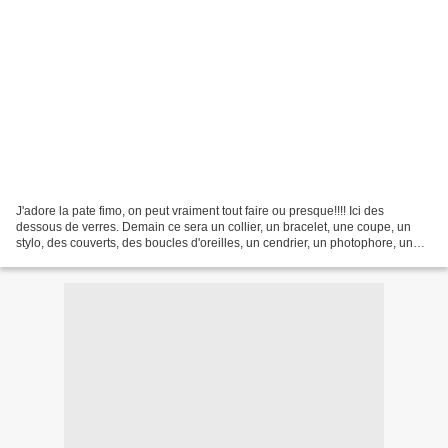
J'adore la pate fimo, on peut vraiment tout faire ou presque!!!! Ici des
dessous de verres. Demain ce sera un collier, un bracelet, une coupe, un
stylo, des couverts, des boucles d'oreilles, un cendrier, un photophore, un
porte-photo, ou même peut-être...