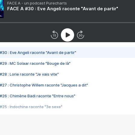
FACE A - un podcast Purecharts
FACE A #30 : Eve Angeli raconte "Avant de partir"
#30 : Eve Angeli raconte "Avant de partir"
#29 : MC Solaar raconte "Bouge de là"
28 : Lorie raconte "Je vais vite"
#27 : Christophe Willem raconte "Jacques a dit"
#26 : Chimène Badi raconte "Entre nous"
#25 : Indochine raconte "3e sexe"
#24 : Zaho raconte "C'est chelou"
#23 : Patrick Bruel raconte "Au café des délices"