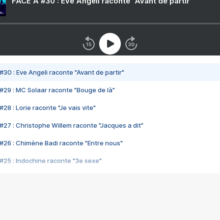
FACE A #30 : Eve Angeli raconte "Avant de partir"
#30 : Eve Angeli raconte "Avant de partir"
#29 : MC Solaar raconte "Bouge de là"
28 : Lorie raconte "Je vais vite"
#27 : Christophe Willem raconte "Jacques a dit"
#26 : Chimène Badi raconte "Entre nous"
#25 : Indochine raconte "3e sexe"
#24 : Zaho raconte "C'est chelou"
#23 : Patrick Bruel raconte "Au café des délices"
#22 : Kyo raconte "Le chemin"