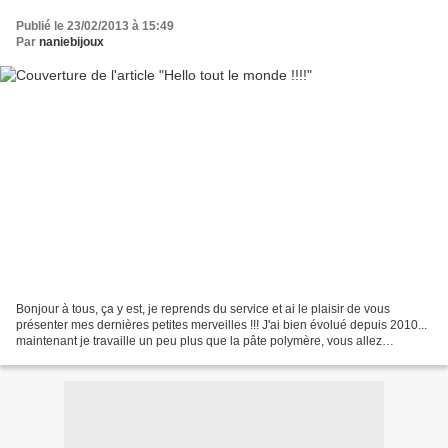
Publié le 23/02/2013 à 15:49
Par
naniebijoux
Bonjour à tous, ça y est, je reprends du service et ai le plaisir de vous
présenter mes dernières petites merveilles !!! J'ai bien évolué depuis 2010...
maintenant je travaille un peu plus que la pâte polymère, vous allez
découvrir des pierres fines (semi-précieuses),...