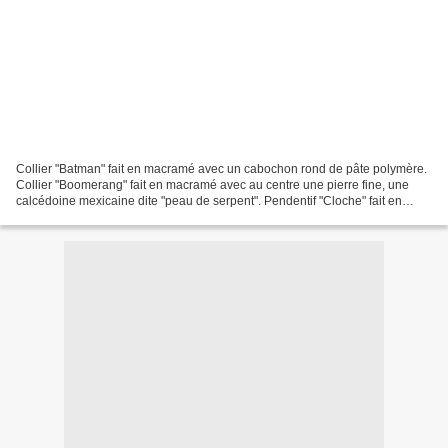
Collier "Batman" fait en macramé avec un cabochon rond de pâte polymère.
Collier "Boomerang" fait en macramé avec au centre une pierre fine, une
calcédoine mexicaine dite "peau de serpent". Pendentif "Cloche" fait en
macramé avec un fossile au centre....