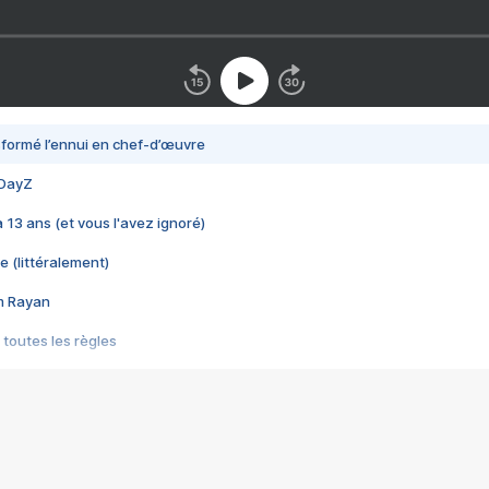
nsformé l’ennui en chef-d’œuvre
 DayZ
 a 13 ans (et vous l'avez ignoré)
e (littéralement)
im Rayan
 toutes les règles
s les jeux vidéo
us choquant de Rockstar ? - Le scandale BULLY
e plus moche de Steam