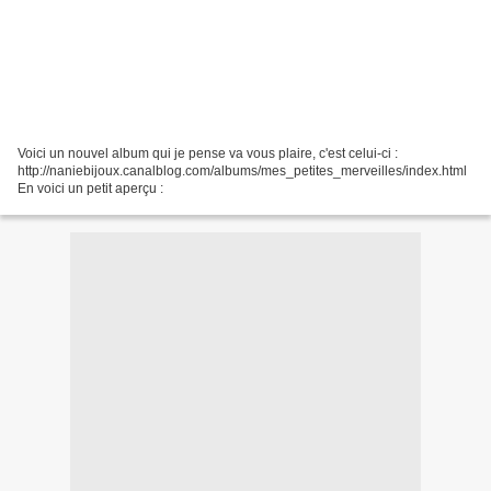
Voici un nouvel album qui je pense va vous plaire, c'est celui-ci :
http://naniebijoux.canalblog.com/albums/mes_petites_merveilles/index.html
En voici un petit aperçu :