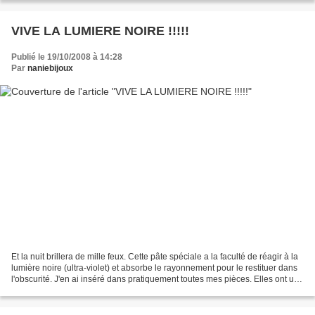
VIVE LA LUMIERE NOIRE !!!!!
Publié le 19/10/2008 à 14:28
Par
naniebijoux
Et la nuit brillera de mille feux. Cette pâte spéciale a la faculté de réagir à la
lumière noire (ultra-violet) et absorbe le rayonnement pour le restituer dans
l'obscurité. J'en ai inséré dans pratiquement toutes mes pièces. Elles ont une
vie le jour...