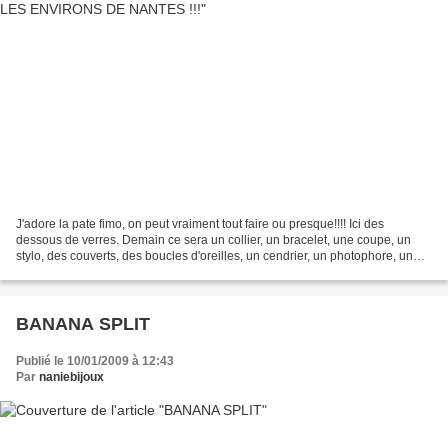
J'adore la pate fimo, on peut vraiment tout faire ou presque!!!! Ici des
dessous de verres. Demain ce sera un collier, un bracelet, une coupe, un
stylo, des couverts, des boucles d'oreilles, un cendrier, un photophore, un
porte-photo, ou même peut-être...
BANANA SPLIT
Publié le 10/01/2009 à 12:43
Par
naniebijoux