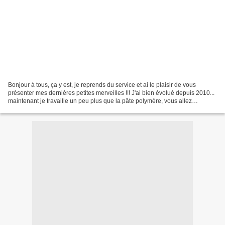
Bonjour à tous, ça y est, je reprends du service et ai le plaisir de vous
présenter mes dernières petites merveilles !!! J'ai bien évolué depuis 2010...
maintenant je travaille un peu plus que la pâte polymère, vous allez
découvrir des pierres fines (semi-précieuses),...