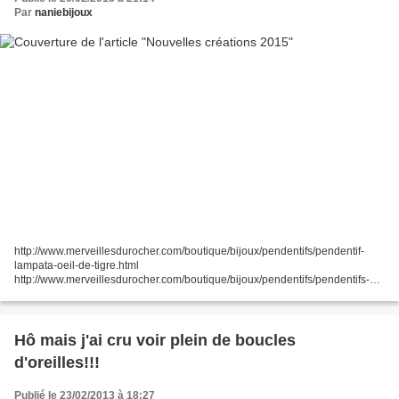
Par
naniebijoux
http://www.merveillesdurocher.com/boutique/bijoux/pendentifs/pendentif-
lampata-oeil-de-tigre.html
http://www.merveillesdurocher.com/boutique/bijoux/pendentifs/pendentifs-
simples.html
http://www.merveillesdurocher.com/boutique/bijoux/pendentifs/pendentifs-
soleil.html...
Hô mais j'ai cru voir plein de boucles
d'oreilles!!!
Publié le 23/02/2013 à 18:27