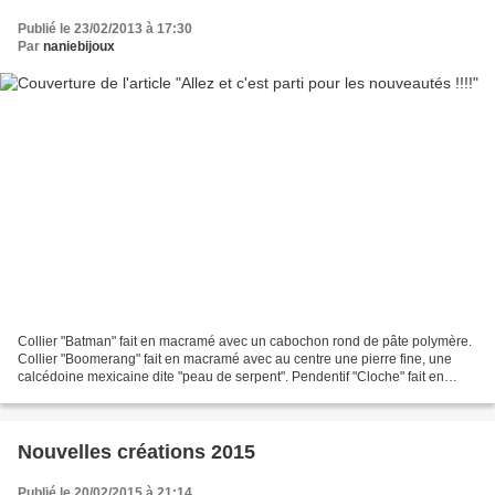
Publié le 23/02/2013 à 17:30
Par
naniebijoux
Collier "Batman" fait en macramé avec un cabochon rond de pâte polymère.
Collier "Boomerang" fait en macramé avec au centre une pierre fine, une
calcédoine mexicaine dite "peau de serpent". Pendentif "Cloche" fait en
macramé avec un fossile au centre....
Nouvelles créations 2015
Publié le 20/02/2015 à 21:14