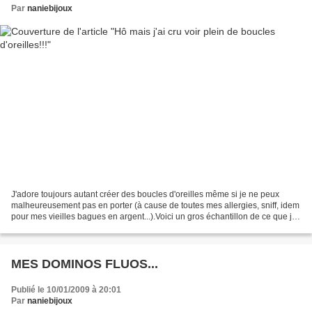
Par
naniebijoux
J'adore toujours autant créer des boucles d'oreilles même si je ne peux
malheureusement pas en porter (à cause de toutes mes allergies, sniff, idem
pour mes vieilles bagues en argent...).Voici un gros échantillon de ce que je
fais maintenant. Voici le...
MES DOMINOS FLUOS...
Publié le 10/01/2009 à 20:01
Par
naniebijoux