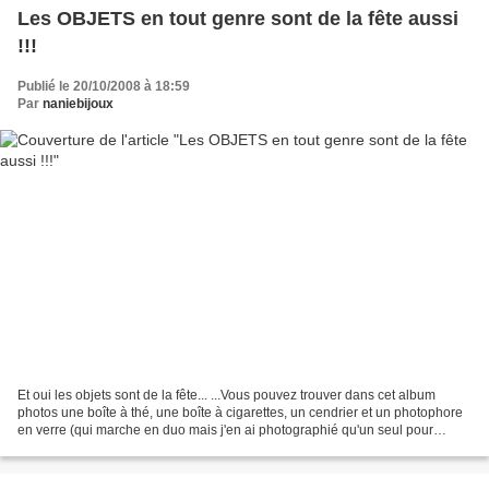
Les OBJETS en tout genre sont de la fête aussi
!!!
Publié le 20/10/2008 à 18:59
Par
naniebijoux
Et oui les objets sont de la fête... ...Vous pouvez trouver dans cet album
photos une boîte à thé, une boîte à cigarettes, un cendrier et un photophore
en verre (qui marche en duo mais j'en ai photographié qu'un seul pour
l'instant). C'est tout pour le...