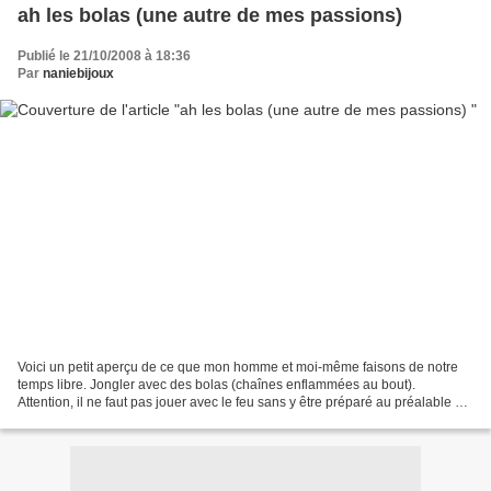
ah les bolas (une autre de mes passions)
Publié le 21/10/2008 à 18:36
Par
naniebijoux
Voici un petit aperçu de ce que mon homme et moi-même faisons de notre
temps libre. Jongler avec des bolas (chaînes enflammées au bout).
Attention, il ne faut pas jouer avec le feu sans y être préparé au préalable et
surtout ne pas faire n'importe quoi...